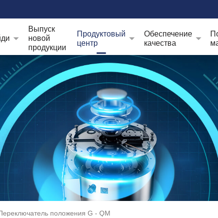
Выпуск
Продуктовый
Обеспечение
П
йди
новой
центр
качества
м
продукции
Переключатель положения G - QM