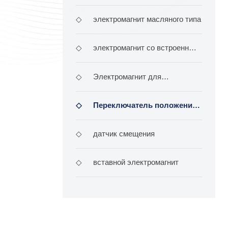
переключателем типа & lt; & lt; Ла
◇
электромагнит масляного типа
◇
электромагнит со встроенным
модулем
◇
Электромагнит для
взрывостойких гидравлических кла
◇
Переключатель положения
G - QM
◇
датчик смещения
◇
вставной электромагнит