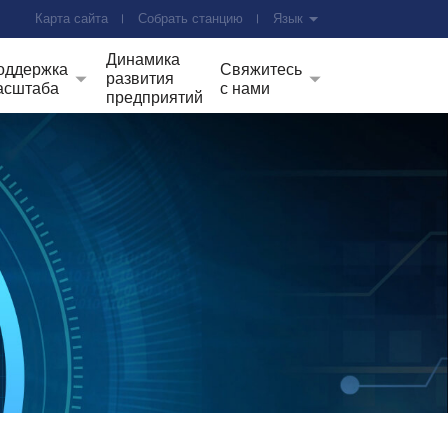
Карта сайта
Собрать станцию
Язык
Динамика
оддержка
Свяжитесь
развития
асштаба
с нами
предприятий