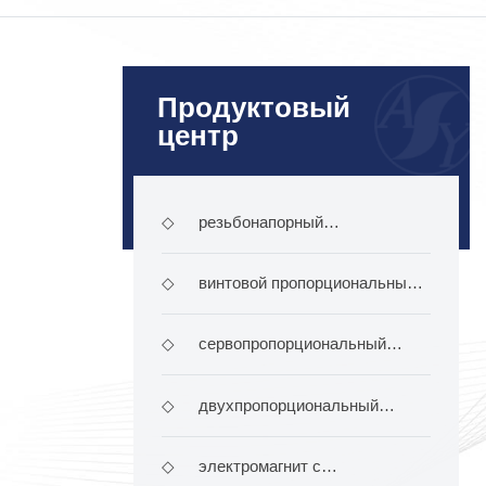
Продуктовый
центр
◇
резьбонапорный
электромагнит
◇
винтовой пропорциональный
электромагнит
◇
сервопропорциональный
электромагнит
◇
двухпропорциональный
электромагнит
◇
электромагнит с