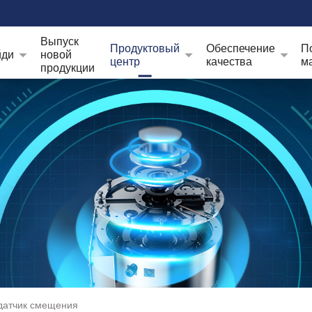
Выпуск
Продуктовый
Обеспечение
П
йди
новой
центр
качества
м
продукции
датчик смещения