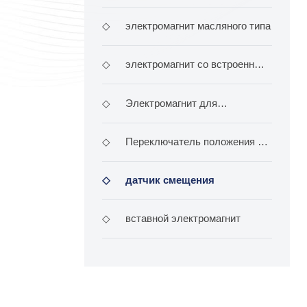
переключателем типа & lt; & lt; Ла
◇
электромагнит масляного типа
◇
электромагнит со встроенным
модулем
◇
Электромагнит для
взрывостойких гидравлических кла
◇
Переключатель положения G
- QM
◇
датчик смещения
◇
вставной электромагнит