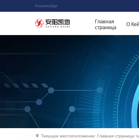
Аньянкайди
Главная
О Ке
страница
Текущее местоположение:
Главная страница
>