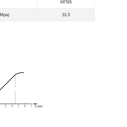
МП65
(Mpa)
31.5