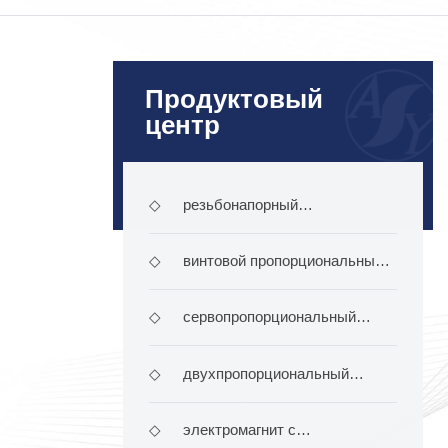
Продуктовый
центр
◇
резьбонапорный
электромагнит
◇
винтовой пропорциональный
электромагнит
◇
сервопропорциональный
электромагнит
◇
двухпропорциональный
электромагнит
◇
электромагнит с