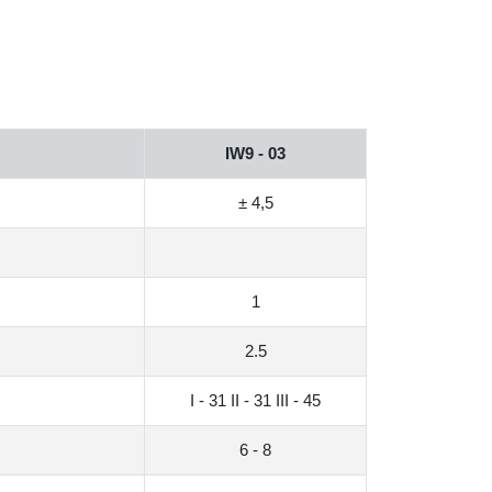
IW9 - 03
± 4,5
1
2.5
I - 31 II - 31 III - 45
6 - 8