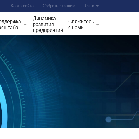
Карта сайта
Собрать станцию
Язык
Динамика
оддержка
Свяжитесь
развития
асштаба
с нами
предприятий