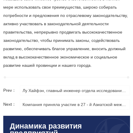
мере использовать свои преимущества, широко собирать
потребности и предложения по отраслевому законодательству,
активно участвовать в законодательной деятельности
правительства, непрерывно продвигать высококачественное
законодательство, чтобы принимать законы, содействовать
развитию, обеспечивать благое управление, вносить должный
вклад в высококачественное экономическое и социальное
развитие нашей провинции и нашего города.
Prev：
Лу Хайфэн, главный инженер отдела исследований и разработок, выиграл десятку лучших солдат провинции
Next：
Компания приняла участие в 27 - й Азиатской международной выставке технологий передачи энергии и управления и 20 - й Китайской международной выставке по обмену технологиями и оборудованием для добычи
Динамика развития